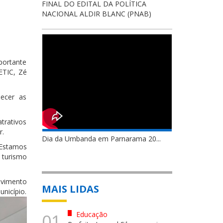
FINAL DO EDITAL DA POLÍTICA
NACIONAL ALDIR BLANC (PNAB)
portante
ETIC, Zé
lecer as
trativos
r.
Dia da Umbanda em Parnarama 20...
“Estamos
o turismo
lvimento
MAIS LIDAS
cípio.
Educação
01