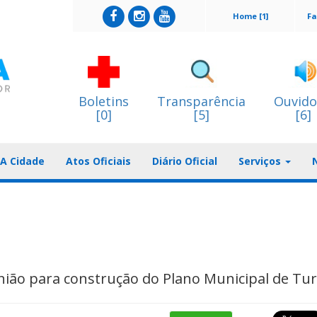
Home [1]
Fa
Boletins
Transparência
Ouvido
[0]
[5]
[6]
A Cidade
Atos Oficiais
Diário Oficial
Serviços
nião para construção do Plano Municipal de Tu