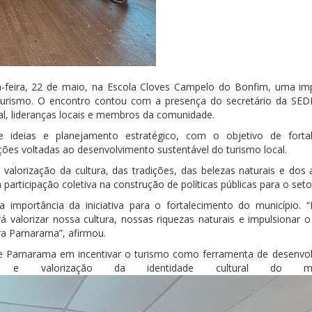
ta-feira, 22 de maio, na Escola Cloves Campelo do Bonfim, uma im
Turismo. O encontro contou com a presença do secretário da SED
al, lideranças locais e membros da comunidade.
ideias e planejamento estratégico, com o objetivo de forta
ções voltadas ao desenvolvimento sustentável do turismo local.
alorização da cultura, das tradições, das belezas naturais e dos a
participação coletiva na construção de políticas públicas para o seto
 importância da iniciativa para o fortalecimento do município. 
rá valorizar nossa cultura, nossas riquezas naturais e impulsionar 
a Parnarama”, afirmou.
 de Parnarama em incentivar o turismo como ferramenta de desenvo
 e valorização da identidade cultural do muni