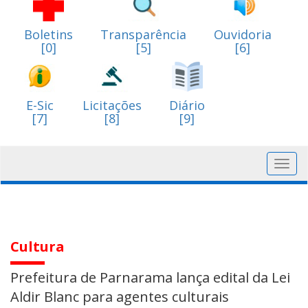
Boletins
Transparência
Ouvidoria
[0]
[5]
[6]
E-Sic
Licitações
Diário
[7]
[8]
[9]
Toggl
navig
Cultura
Prefeitura de Parnarama lança edital da Lei
Aldir Blanc para agentes culturais