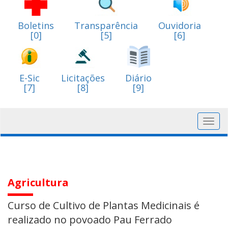
Boletins
Transparência
Ouvidoria
[0]
[5]
[6]
E-Sic
Licitações
Diário
[7]
[8]
[9]
Toggl
navig
Agricultura
Curso de Cultivo de Plantas Medicinais é
realizado no povoado Pau Ferrado