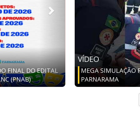
VÍDEO
I Seminário Julho das
orização das mulheres
MEGA SIMULAÇÃO R
PARNARAMA