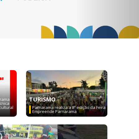
TURISMO
arama
cnica
cultural
Parnarama realiza a 8ª edição da Feira
Empreende Parnarama