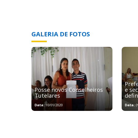
GALERIA DE FOTOS
Pref
Posse novos Conselheiros
e se
Tutelares
defi
Data:
10/01/2020
Data:
0