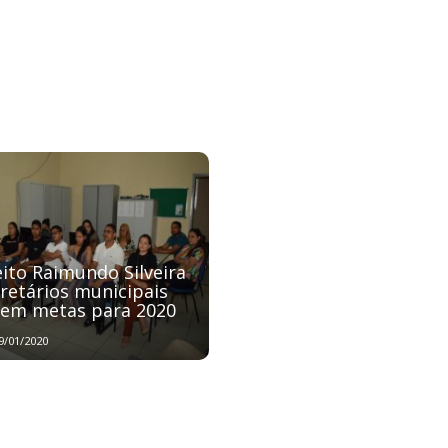
eito Raimundo Silveira
cretários municipais
nem metas para 2020
9/01/2020