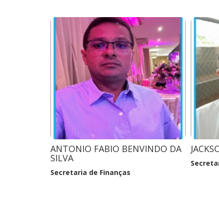
SILVEIRA
FRANCISCA MARCIA GUIMARÃES
GABIA
SILVEIRA SOARES
to,
Secreta
Secretaria De Saúde