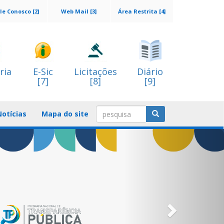
le Conosco [2]
Web Mail [3]
Área Restrita [4]
ria
E-Sic
Licitações
Diário
[7]
[8]
[9]
Notícias
Mapa do site
Next