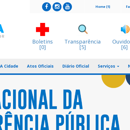
Home [1]
Fa
Boletins
Transparência
Ouvido
[0]
[5]
[6]
A Cidade
Atos Oficiais
Diário Oficial
Serviços