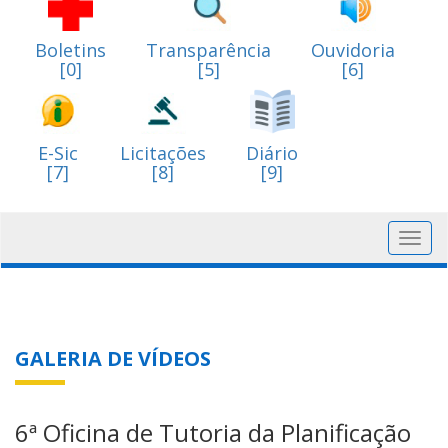
Boletins
Transparência
Ouvidoria
[0]
[5]
[6]
E-Sic
Licitações
Diário
[7]
[8]
[9]
Toggl
navig
GALERIA DE VÍDEOS
6ª Oficina de Tutoria da Planificação