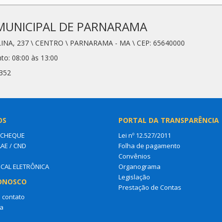
MUNICIPAL DE PARNARAMA
LINA, 237 \ CENTRO \ PARNARAMA - MA \ CEP: 65640000
to: 08:00 às 13:00
8352
OS
PORTAL DA TRANSPARÊNCIA
 CHEQUE
Lei nº 12.527/2011
AAE / CND
Folha de pagamento
Convênios
SCAL ELETRÔNICA
Organograma
Legislação
ONOSCO
Prestação de Contas
 contato
a