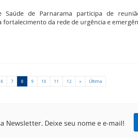
de Saúde de Parnarama participa de reuni
a fortalecimento da rede de urgência e emergên
6
7
8
9
10
11
12
»
Última
a Newsletter. Deixe seu nome e e-mail!