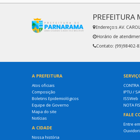
PREFEITURA 
Endereço:s AV. CARO
Horário de atendimen
Contato: (99)98402-
A PREFEITURA
SERVIÇ
Atos oficiais
CONTRA
Composição
IPTU / S
Boletins Epidemiológicos
ISSWeb
Equipe de Governo
NOTA FI
Mapa do site
FALE C
Notícias
Entre em
A CIDADE
Ouvidori
Nossa história