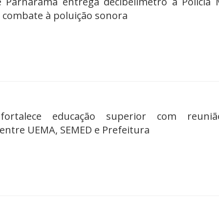
e Parnarama entrega decibelímetro à Polícia M
r combate à poluição sonora
fortalece educação superior com reuni
entre UEMA, SEMED e Prefeitura