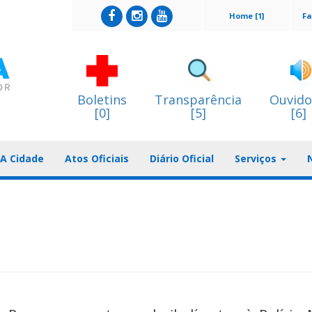
Home [1]
Fa
Boletins
Transparência
Ouvido
[0]
[5]
[6]
A Cidade
Atos Oficiais
Diário Oficial
Serviços