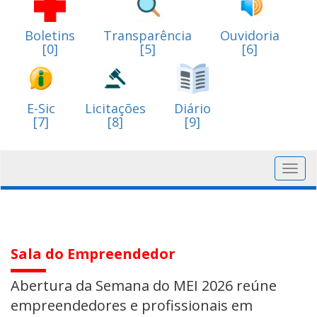
Boletins
Transparência
Ouvidoria
[0]
[5]
[6]
E-Sic
Licitações
Diário
[7]
[8]
[9]
Toggl
navig
Sala do Empreendedor
Abertura da Semana do MEI 2026 reúne
empreendedores e profissionais em