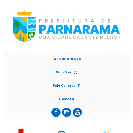
Área Restrita [4]
Web Mail [3]
Fale Conosco [2]
Home [1]