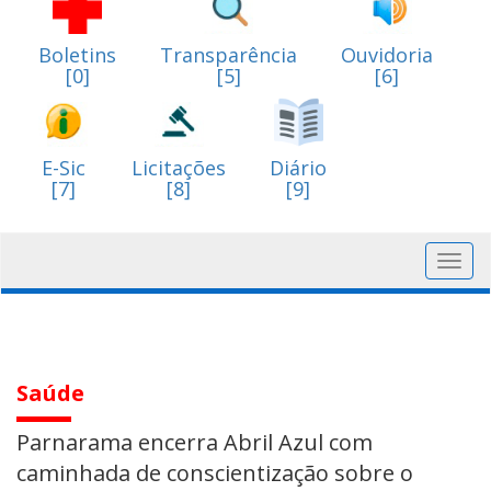
Boletins
Transparência
Ouvidoria
[0]
[5]
[6]
E-Sic
Licitações
Diário
[7]
[8]
[9]
Toggl
navig
Saúde
Parnarama encerra Abril Azul com
caminhada de conscientização sobre o