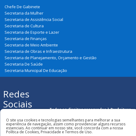
Chefe De Gabinete
Secretaria da Mulher
Secretaria de Assistência Social
Secretaria de Cultura
Secretaria de Esporte e Lazer
Secretaria de Finanças
Secretaria de Meio Ambiente
Secretaria de Obras e Infraestrutura
Secretaria de Planejamento, Orçamento e Gestão
Secretaria De Saúde
Secretaria Municipal De Educação
Redes
Sociais
Todos os direitos reservados à Prefeitura
Municipal de Parnarama
O site usa cookies e tecnologias semelhantes para melhorar a sua
experiência de navegação, assim como providenciar alguns recursos
essenciais. Ao continuar em nosso site, você concorda com a nossa
Política de Cookies, Privacidade e Termos de Uso.