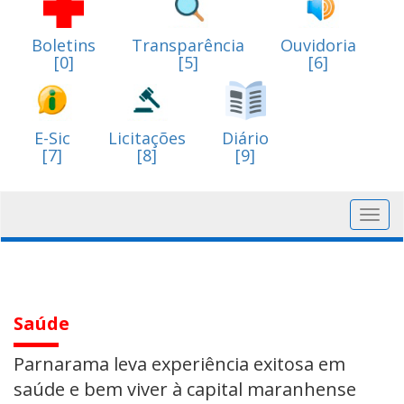
Boletins
Transparência
Ouvidoria
[0]
[5]
[6]
E-Sic
Licitações
Diário
[7]
[8]
[9]
Toggl
navig
Saúde
Parnarama leva experiência exitosa em
saúde e bem viver à capital maranhense