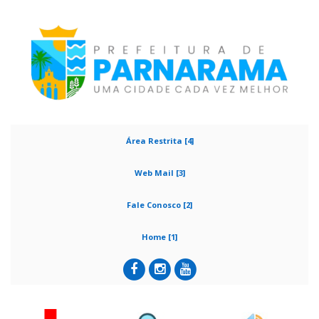
Área Restrita [4]
Web Mail [3]
Fale Conosco [2]
Home [1]